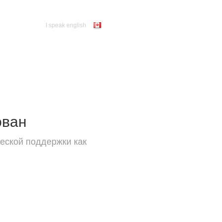
I speak english
ован
еской поддержки как